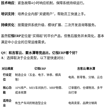
技术响应
：紧急故障4小时响应机制，保障系统持续运行。
培训支持
：培养企业内部“关键用户”，帮助员工快速上手。
持续优化
：按需提供系统升级、模块扩展、二次开发咨询等服务。
虽然
亿恒ERP
定位是“买得起”的平价产品，但售后服务并未简化，基本
满足中小企业的日常运维需求。
Q9：和吉客云、聚水潭等竞品比，亿恒ERP哪个好？
A
：选择取决于企业类型，以下是快速对比：
对比维度
亿恒ERP
吉客云/聚水潭
行业定
制造企业（五金、电子、钟表、模具
电商、新零售、分销、云仓
位
等）
核心功
APS排产、MES车间执行、MRP物需、
订单履约、仓储物流、多平
能
成本核算
台打单
适用企
有生产车间的制造型企业
电商卖家、品牌分销商
业