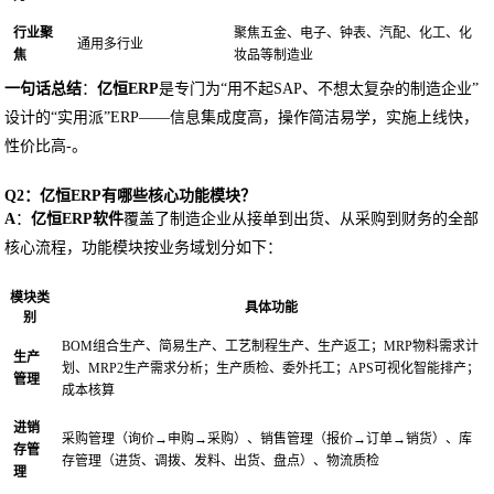
行业聚
聚焦五金、电子、钟表、汽配、化工、化
通用多行业
焦
妆品等制造业
一句话总结
：
亿恒ERP
是专门为“用不起SAP、不想太复杂的制造企业”
设计的“实用派”ERP——信息集成度高，操作简洁易学，实施上线快，
性价比高-。
Q2：亿恒ERP有哪些核心功能模块？
A
：
亿恒ERP软件
覆盖了制造企业从接单到出货、从采购到财务的全部
核心流程，功能模块按业务域划分如下：
模块类
具体功能
别
BOM组合生产、简易生产、工艺制程生产、生产返工；MRP物料需求计
生产
划、MRP2生产需求分析；生产质检、委外托工；APS可视化智能排产；
管理
成本核算
进销
采购管理（询价→申购→采购）、销售管理（报价→订单→销货）、库
存管
存管理（进货、调拨、发料、出货、盘点）、物流质检
理