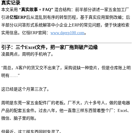
真实记录
本文采用
“真实故事 + FAQ”
混合结构：前半部分讲述一家五金加工厂
引进
亿恒ERP
后从混乱到有序的转型历程，基于真实应用案例改编；后
半部分以问答形式系统解答中小企业上ERP的常见问题，便于快速检索
实用信息。亿恒ERP官网：
www.dgerp100.com
。
引子：三个Excel文件，把一家厂拖到破产边缘
凌晨两点，周明的手机响了。
“周总，A客户的货又交不出来了，采购说缺一种垫片，但是仓库账上明
明有……”
这已经是这个月第三次了。
周明是东莞一家五金配件厂的老板。厂不大，六十多号人，做的是电器
产品的配套五金件。过去八年，他一直靠三样东西管着整个厂：Excel、
微信、脑子里的账。
但最近，这三样东西同时失灵了。