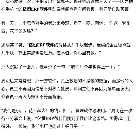
一次心就揪一次，生怕又出什么乱子。现在他敢连休三天了——因为他
在手机上的
亿恒ERP软件
移动端就能查看车间看板，有异常自动预警。
有一天，一个竞争对手的老总来参观，看了一圈，问他：“你这一套东
西，花了多少钱？”
周明笑了笑：“
亿恒ERP软件
的价格从几千块起步，我买的企业版也就
几千块，算上实施也没过万。值不值，你心里有数。”
那人沉默了一会儿，低声说了一句：“我们厂今年也得上一个。”
周明后来常常想：那一套软件，真正救活的不是他的数据，而是他的人
心。员工不再因为信息不对称而扯皮，车间主任不再因为插单而发火，
仓管员不再因为账实不符而背锅。
“我们是小厂，花不起大厂的钱，但工厂管理软件必须用。”周明在一次
行业分享会上说，“
亿恒ERP
帮我们找到了性价比这条路。买得起、用
得好、上线快，我们小厂也能过上好日子。”