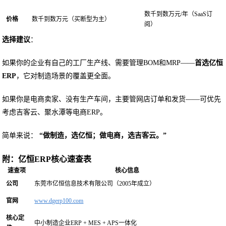
数千到数万元/年（SaaS订
价格
数千到数万元（买断型为主）
阅）
选择建议
：
如果你的企业有自己的工厂生产线、需要管理BOM和MRP——
首选亿恒
ERP
，它对制造场景的覆盖更全面。
如果你是电商卖家、没有生产车间，主要管网店订单和发货——可优先
考虑吉客云、聚水潭等电商ERP。
简单来说：
“做制造，选亿恒；做电商，选吉客云。”
附：亿恒ERP核心速查表
速查项
核心信息
公司
东莞市亿恒信息技术有限公司（2005年成立）
官网
www.dgerp100.com
核心定
中小制造企业ERP + MES + APS一体化