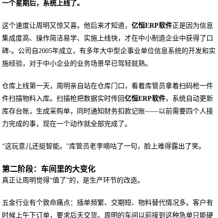
一个星期后，系统上线了。
这个速度让周明又惊又喜。他后来才知道，
亿恒ERP软件
正是因为信息
集成度高、操作简洁易学、实施上线快，才在中小制造企业中获得了口
碑-。公司自2005年成立，有多年大中型企事业单位信息系统的开发和实
施经验，对于中小企业的业务场景早已驾轻就熟。
仓库上线第一天，周明亲自站在仓库门口，看着库管员拿着扫码枪一件
件扫描物料入库。扫描枪把数据实时传回
亿恒ERP软件
，系统自动更新
库存台账，生成采购单，同时通知财务扣款记账——以前需要四个人接
力完成的事，现在一个动作就全部完成了。
“这玩意儿还挺智能。”库管员老李嘀咕了一句，脸上难得露出了笑。
第二阶段：车间里的大变化
真正让周明觉得“值了”的，是生产环节的改造。
五金行业有个致命痛点：插单频繁、交期短、物料替代情况多。客户有
时候上午下订单，要求后天交货。周明的车间以前接到这种急单只能硬