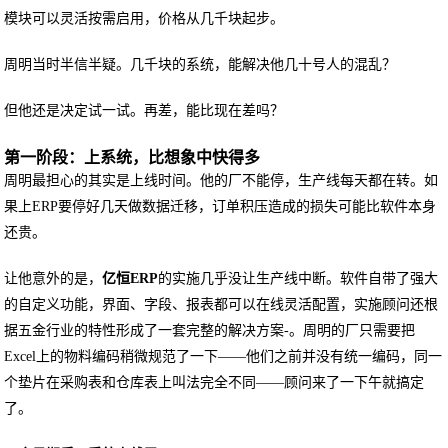
模块可以灵活按需启用，价格从几千块起步。
周明当时半信半疑。几千块的系统，能解决他几十号人的混乱？
但他还是决定试一试。再差，能比现在差吗？
第一阶段：上系统，比想象中快得多
周明最担心的其实是上线时间。他的厂不能停，生产线每天都在转。如
果上ERP要停好几天做数据迁移，订单积压造成的损失可能比软件本身
还贵。
让他意外的是，
亿恒ERP
的实施几乎没让生产线中断。软件自带了强大
的自定义功能，界面、字段、报表都可以在线灵活配置，实施顾问还根
据五金行业的特性形成了一套完整的解决方案-。周明的厂只需要把
Excel上的物料编码稍微规范了一下——他们之前并没有统一编码，同一
个垫片在采购表和仓库表上叫法完全不同——顾问来了一下午就搞定
了。