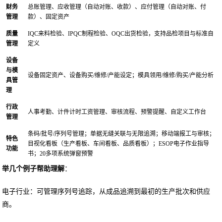
财务
总账管理、应收管理（自动对账、收款）、应付管理（自动对账、付
管理
款）、固定资产
质量
IQC来料检验、IPQC制程检验、OQC出货检验，支持品检项目与标准自
管理
定义
设备
与模
设备固定资产、设备购买/维修/产能设定；模具领用/维修/购买/产能分析
具管
理
行政
人事考勤、计件计时工资管理、审核流程、预警提醒、自定义工作台
管理
条码/批号/序列号管理；单据无缝关联与无限追溯；移动端报工与审核；
特色
目视化看板（生产看板、车间看板、品质看板）；ESOP电子作业指导
功能
书；20多项系统弹窗预警
举几个例子帮助理解
：
电子行业：可管理序列号追踪，从成品追溯到最初的生产批次和供应
商。