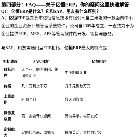
第四部分：FAQ——关于亿恒ERP，你的疑问这里快速解答
Q1：亿恒ERP是什么？它和SAP、用友有什么区别？
A
：
亿恒ERP
是东莞市亿恒信息技术有限公司自主研发的一款面向中小
企业的企业资源计划管理系统软件。公司自2005年成立，一直致力于为
企业提供ERP、MES、APS等管理软件的开发、销售与服务。
与SAP、用友等通用型ERP相比，
亿恒ERP
最大的特点是：
对比维度
SAP/用友
亿恒ERP
目标用
大企业、跨国集团、集
中小制造企业
户
团型企业
价格
几十万到上千万
几千元到数万元
上线周
3~18个月
数天到数周
期
操作复
高，需要专业顾问
简洁易学，界面友好
杂度
定制能
定制代价高、周期长
模块灵活、支持自定义
力