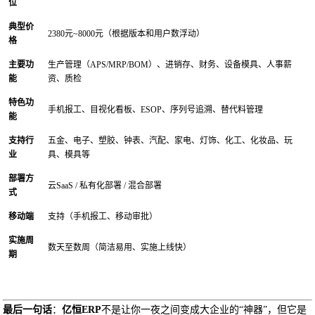
位
典型价
2380元~8000元（根据版本和用户数浮动）
格
主要功
生产管理（APS/MRP/BOM）、进销存、财务、设备模具、人事薪
能
资、质检
特色功
手机报工、目视化看板、ESOP、序列号追溯、替代料管理
能
支持行
五金、电子、塑胶、钟表、汽配、家电、灯饰、化工、化妆品、玩
业
具、模具等
部署方
云SaaS / 私有化部署 / 混合部署
式
移动端
支持（手机报工、移动审批）
实施周
数天至数周（简洁易用、实施上线快）
期
最后一句话
：
亿恒ERP
不是让你一夜之间变成大企业的“神器”，但它是