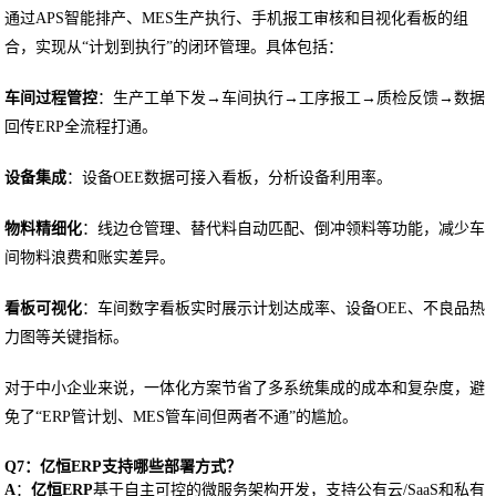
通过APS智能排产、MES生产执行、手机报工审核和目视化看板的组
合，实现从“计划到执行”的闭环管理。具体包括：
车间过程管控
：生产工单下发→车间执行→工序报工→质检反馈→数据
回传ERP全流程打通。
设备集成
：设备OEE数据可接入看板，分析设备利用率。
物料精细化
：线边仓管理、替代料自动匹配、倒冲领料等功能，减少车
间物料浪费和账实差异。
看板可视化
：车间数字看板实时展示计划达成率、设备OEE、不良品热
力图等关键指标。
对于中小企业来说，一体化方案节省了多系统集成的成本和复杂度，避
免了“ERP管计划、MES管车间但两者不通”的尴尬。
Q7：亿恒ERP支持哪些部署方式？
A
：
亿恒ERP
基于自主可控的微服务架构开发，支持公有云/SaaS和私有