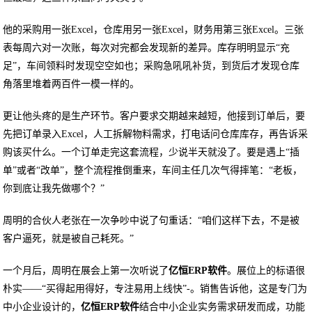
他的采购用一张Excel，仓库用另一张Excel，财务用第三张Excel。三张
表每周六对一次账，每次对完都会发现新的差异。库存明明显示“充
足”，车间领料时发现空空如也；采购急吼吼补货，到货后才发现仓库
角落里堆着两百件一模一样的。
更让他头疼的是生产环节。客户要求交期越来越短，他接到订单后，要
先把订单录入Excel，人工拆解物料需求，打电话问仓库库存，再告诉采
购该买什么。一个订单走完这套流程，少说半天就没了。要是遇上“插
单”或者“改单”，整个流程推倒重来，车间主任几次气得摔笔：“老板，
你到底让我先做哪个？”
周明的合伙人老张在一次争吵中说了句重话：“咱们这样下去，不是被
客户逼死，就是被自己耗死。”
一个月后，周明在展会上第一次听说了
亿恒ERP软件
。展位上的标语很
朴实——“买得起用得好，专注易用上线快”-。销售告诉他，这是专门为
中小企业设计的，
亿恒ERP软件
结合中小企业实务需求研发而成，功能