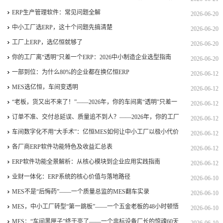
ERP生产管理软件：常见问题全解
2026-06-20
中小工厂选ERP，这十个问题先搞清楚
2026-06-20
工厂上ERP，选亿恒就够了
2026-06-20
你的工厂离“透明”只差一个ERP：2026中小制造企业选型指南
2026-06-20
一部到位：为什么80%的企业都在换亿恒ERP
2026-06-12
MES选亿恒，车间变透明
2026-06-12
“老板，货又出不来了！”——2026年，你的车间离“透明”只差一
2026-06-12
个亿恒MES
订单不准、交付总延误、质量追不到人？——2026年，你的工厂
2026-06-12
真的需要一个“车间指挥官”
车间数字化不用“大手术”：亿恒MES如何让中小工厂以极小代价
2026-06-12
实现透明化制造
各厂商ERP软件功能特色及收益汇总表
2026-06-12
ERP软件功能全景解析：从核心模块到企业应用实践指南
2026-06-12
业财一体化：ERP系统的核心价值与落地路径
2026-06-10
MES不是“后悔药”——一个质量总监的MES翻车实录
2026-06-10
MES，中小工厂转型“第一跳板”——一个五金老板的48小时顿悟
2026-06-10
MES：“车间黑匣子”终于亮了——一个非标设备厂长的惊魂60天