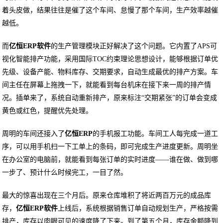
着头皮做，结果往往是催了这个车间、怠慢了那个车间，生产效率越催
越低。
而
亿恒ERP软件
的生产管理模块正好解决了这个问题。它内置了APS可
视化智能排产功能，采用国际TOC约束理论思想设计，能够根据订单优
先级、设备产能、物料库存、交期要求，自动生成最优的排产方案。车
间主任在屏幕上拖拽一下，就能看到每台机床在接下来一周的排产情
况。插单来了，系统自动重新排产，原来标注“交期紧张”的订单会变成
黄色或红色，提醒优先处理。
周明的车间还接入了
亿恒ERP
的手机报工功能。车间工人每完成一道工
序，可以用手机扫一下工单上的条码，即可完成生产进度更新。周明坐
在办公室的电脑前，就能看到每张订单的实时进度——谁在做、做到哪
一步了、预计什么时候完工，一目了然。
最大的惊喜出现在三个月后。原来仓库堆积了将近两百万元的成品库
存，
亿恒ERP软件
上线后，系统根据销售订单自动规划生产，严格按需
排产，库存以肉眼可见的速度降了下来。到了第五个月，库存金额降到