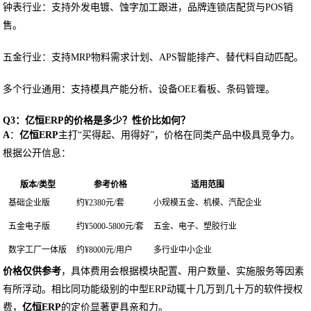
钟表行业：支持外发电镀、蚀字加工跟进，品牌连锁店配货与POS销
售。
五金行业：支持MRP物料需求计划、APS智能排产、替代料自动匹配。
多个行业通用：支持模具产能分析、设备OEE看板、条码管理。
Q3：亿恒ERP的价格是多少？性价比如何？
A
：
亿恒ERP
主打“买得起、用得好”，价格在同类产品中极具竞争力。
根据公开信息：
版本/类型
参考价格
适用范围
基础企业版
约¥2380元/套
小规模五金、机模、汽配企业
五金电子版
约¥5000-5800元/套
五金、电子、塑胶行业
数字工厂一体版
约¥8000元/用户
多行业中小企业
价格仅供参考
，具体费用会根据模块配置、用户数量、实施服务等因素
有所浮动。相比同功能级别的中型ERP动辄十几万到几十万的软件授权
费，
亿恒ERP
的定价显著更具亲和力。