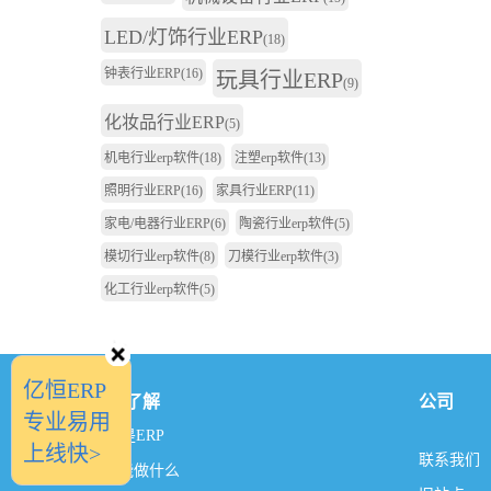
LED/灯饰行业ERP
(18)
钟表行业ERP
(16)
玩具行业ERP
(9)
化妆品行业ERP
(5)
机电行业erp软件
(18)
注塑erp软件
(13)
照明行业ERP
(16)
家具行业ERP
(11)
家电/电器行业ERP
(6)
陶瓷行业erp软件
(5)
模切行业erp软件
(8)
刀模行业erp软件
(3)
化工行业erp软件
(5)
亿恒ERP
我想了解
公司
专业易用
什么是ERP
上线快>
联系我们
ERP能做什么